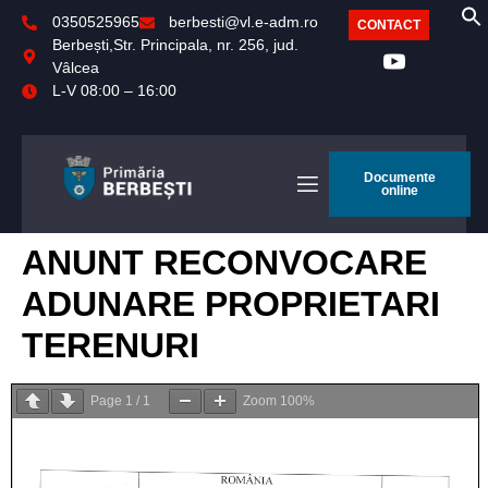
0350525965
berbesti@vl.e-adm.ro
CONTACT
Berbești,Str. Principala, nr. 256, jud.
Vâlcea
L-V 08:00 – 16:00
Documente
online
ANUNT RECONVOCARE
ADUNARE PROPRIETARI
TERENURI
Page
1
/
1
Zoom
100%