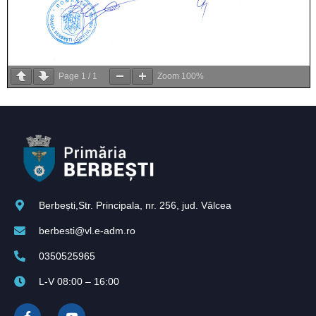
Page
1
/
1
Zoom
100%
Berbești,Str. Principala, nr. 256, jud. Vâlcea
berbesti@vl.e-adm.ro
0350525965
L-V 08:00 – 16:00