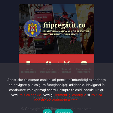
Acest site folosește cookie-uri pentru a îmbunătăți experiența
de navigare și a asigura funcționalițăți adiționale. Navigând în
continuare vă exprimaţi acordul asupra folosirii cookie-urilor.
Vezi
Politică cookie
. Vezi și
Termenii și condițiile
și
Politica
Powered by
TNT Computers
noastră de confidentialitate
.
© Copyright 2025 Toate drepturile rezervate
OK
Resping