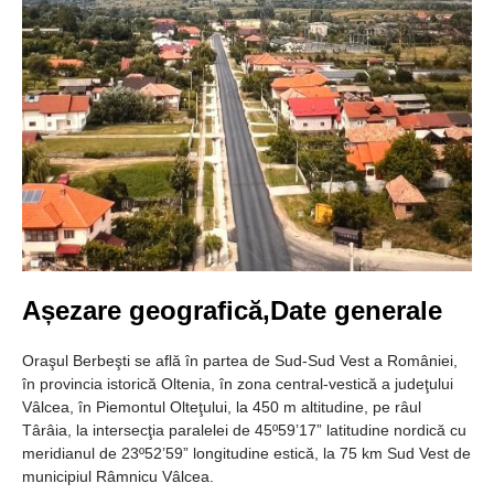
Așezare geografică,Date generale
Oraşul Berbeşti se află în partea de Sud-Sud Vest a României,
în provincia istorică Oltenia, în zona central-vestică a judeţului
Vâlcea, în Piemontul Olteţului, la 450 m altitudine, pe râul
Târâia, la intersecţia paralelei de 45º59’17” latitudine nordică cu
meridianul de 23º52’59” longitudine estică, la 75 km Sud Vest de
municipiul Râmnicu Vâlcea.