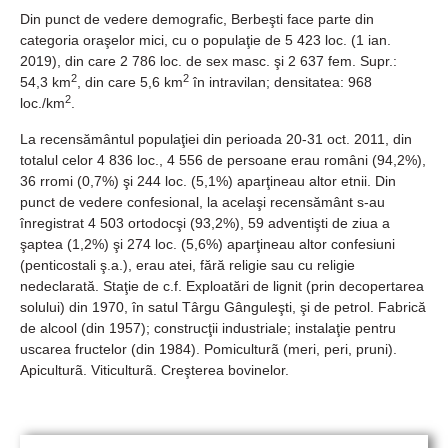
Din punct de vedere demografic, Berbeşti face parte din
categoria oraşelor mici, cu o populaţie de 5 423 loc. (1 ian.
2019), din care 2 786 loc. de sex masc. şi 2 637 fem. Supr.:
2
2
54,3 km
, din care 5,6 km
în intravilan; densitatea: 968
2
loc./km
.
La recensământul populaţiei din perioada 20-31 oct. 2011, din
totalul celor 4 836 loc., 4 556 de persoane erau români (94,2%),
36 rromi (0,7%) şi 244 loc. (5,1%) aparţineau altor etnii. Din
punct de vedere confesional, la acelaşi recensământ s-au
înregistrat 4 503 ortodocşi (93,2%), 59 adventişti de ziua a
şaptea (1,2%) şi 274 loc. (5,6%) aparţineau altor confesiuni
(penticostali ş.a.), erau atei, fără religie sau cu religie
nedeclarată. Staţie de c.f. Exploatări de lignit (prin decopertarea
solului) din 1970, în satul Târgu Gânguleşti, şi de petrol. Fabrică
de alcool (din 1957); construcţii industriale; instalaţie pentru
uscarea fructelor (din 1984). Pomiculturã (meri, peri, pruni).
Apiculturã. Viticulturã. Creşterea bovinelor.