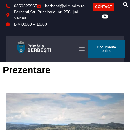
0350525965
berbesti@vl.e-adm.ro
CONTACT
Berbești,Str. Principala, nr. 256, jud.
Vâlcea
L-V 08:00 – 16:00
Documente
online
Prezentare