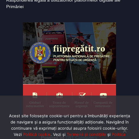
Răspunderea legală a utilizatorilor platformelor digitale ale
Primăriei
Acest site folosește cookie-uri pentru a îmbunătăți experiența
de navigare și a asigura funcționalițăți adiționale. Navigând în
continuare vă exprimaţi acordul asupra folosirii cookie-urilor.
Vezi
Politică cookie
. Vezi și
Termenii și condițiile
și
Politica
Powered by
TNT Computers