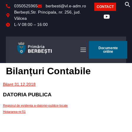
0350525965
berbesti@vl.e-adm.ro
CONTACT
Berbești,Str. Principala, nr. 256, jud.
Vâlcea
L-V 08:00 – 16:00
Documente
online
Bilanțuri Contabile
Bilant 31.12.2018
DATORIA PUBLICA
Registrul de evidenta a-datoriei-publice-locale
Hotararea-nr.51