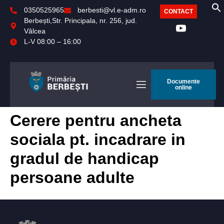
0350525965
berbesti@vl.e-adm.ro
CONTACT
Berbești,Str. Principala, nr. 256, jud.
Vâlcea
L-V 08:00 – 16:00
Documente
online
Cerere pentru ancheta
sociala pt. incadrare in
gradul de handicap
persoane adulte