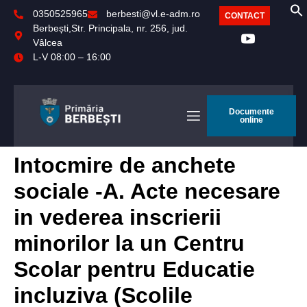
0350525965
berbesti@vl.e-adm.ro
CONTACT
Berbești,Str. Principala, nr. 256, jud.
Vâlcea
L-V 08:00 – 16:00
Documente
online
Intocmire de anchete
sociale -A. Acte necesare
in vederea inscrierii
minorilor la un Centru
Scolar pentru Educatie
incluziva (Scolile