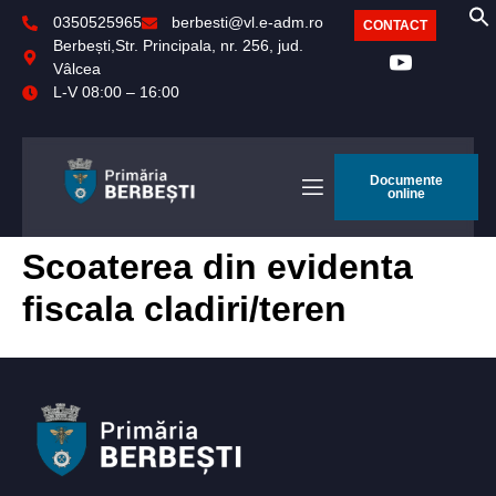
0350525965
berbesti@vl.e-adm.ro
CONTACT
Berbești,Str. Principala, nr. 256, jud.
Vâlcea
L-V 08:00 – 16:00
Documente
online
Scoaterea din evidenta
fiscala cladiri/teren