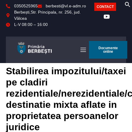
0350525965
berbesti@vl.e-adm.ro
CONTACT
Berbești,Str. Principala, nr. 256, jud.
Vâlcea
L-V 08:00 – 16:00
Documente
online
Stabilirea impozitului/taxei
pe cladiri
rezidentiale/nerezidentiale/
destinatie mixta aflate in
proprietatea persoanelor
juridice