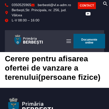
0350525965
berbesti@vl.e-adm.ro
CONTACT
Berbești,Str. Principala, nr. 256, jud.
Vâlcea
L-V 08:00 – 16:00
Documente
online
Cerere pentru afisarea
ofertei de vanzare a
terenului(persoane fizice)