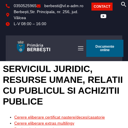
0350525965
berbesti@vl.e-adm.ro
CONTACT
Berbești,Str. Principala, nr. 256, jud.
Vâlcea
L-V 08:00 – 16:00
Documente
online
SERVICIUL JURIDIC,
RESURSE UMANE, RELATII
CU PUBLICUL SI ACHIZITII
PUBLICE
Cerere eliberare certificat nastere/deces/casatorie
Cerere eliberare extras multilingv