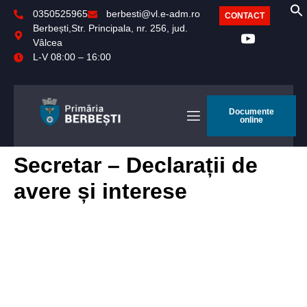
0350525965
berbesti@vl.e-adm.ro
CONTACT
Berbești,Str. Principala, nr. 256, jud.
Vâlcea
L-V 08:00 – 16:00
Documente
online
Secretar – Declarații de
avere și interese