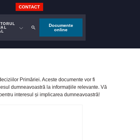
CONTACT
ITORUL
Documente
IAL
online
AL
 deciziilor Primăriei. Aceste documente vor fi
cesul dumneavoastră la informațiile relevante. Vă
 pentru interesul și implicarea dumneavoastră!