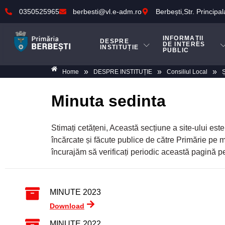
0350525965
berbesti@vl.e-adm.ro
Berbești,Str. Principal
INFORMAȚII
DESPRE
DE INTERES
INSTITUȚIE
PUBLIC
»
»
»
Home
DESPRE INSTITUȚIE
Consiliul Local
Ș
Minuta sedinta
Stimați cetățeni, Această secțiune a site-ului este
încărcate și făcute publice de către Primărie pe 
încurajăm să verificați periodic această pagină p
MINUTE 2023
Download
MINUTE 2022