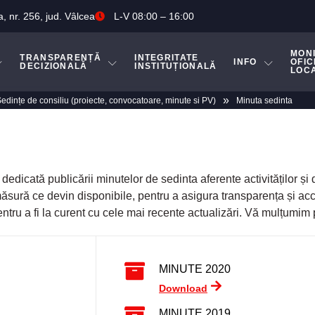
a, nr. 256, jud. Vâlcea
L-V 08:00 – 16:00
MON
TRANSPARENȚĂ
INTEGRITATE
INFO
OFIC
DECIZIONALĂ
INSTITUȚIONALĂ
LOC
»
edințe de consiliu (proiecte, convocatoare, minute si PV)
Minuta sedinta
 dedicată publicării minutelor de sedinta aferente activităților și
măsură ce devin disponibile, pentru a asigura transparența și ac
entru a fi la curent cu cele mai recente actualizări. Vă mulțumim
MINUTE 2020
Download
MINUTE 2019