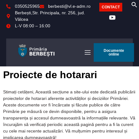
0350525965
berbesti@vl.e-adm.ro
CONTACT
Berbești,Str. Principala, nr. 256, jud.
Vâlcea
L-V 08:00 – 16:00
Documente
online
Proiecte de hotarari
Stimați cetățeni, Această secțiune a site-ului este dedicată publicării
proiectelor de hotarari aferente activităților și deciziilor Primăriei.
Aceste documente vor fi încărcate și făcute publice de către
Primărie pe măsură ce devin disponibile, pentru a asigura
transparența și accesul dumneavoastră la informațiile relevante. Vă
încurajăm să verificați periodic această pagină pentru a fi la curent
cu cele mai recente actualizări. Vă mulțumim pentru interesul și
implicarea dumneavoastră!