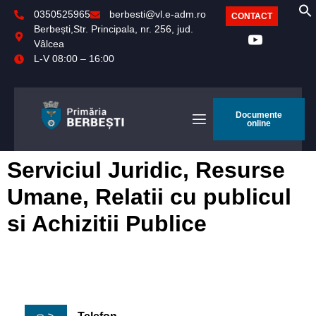
0350525965
berbesti@vl.e-adm.ro
CONTACT
Berbești,Str. Principala, nr. 256, jud.
Vâlcea
L-V 08:00 – 16:00
Documente
online
Serviciul Juridic, Resurse
Umane, Relatii cu publicul
si Achizitii Publice