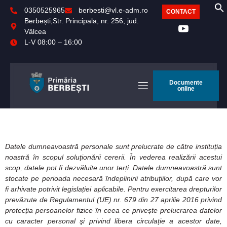
0350525965
berbesti@vl.e-adm.ro
CONTACT
Berbești,Str. Principala, nr. 256, jud.
Vâlcea
L-V 08:00 – 16:00
Documente
online
Datele dumneavoastră personale sunt prelucrate de către instituția
noastră în scopul soluționării cererii. În vederea realizării acestui
scop, datele pot fi dezvăluite unor terți. Datele dumneavoastră sunt
stocate pe perioada necesară îndeplinirii atribuțiilor, după care vor
fi arhivate potrivit legislației aplicabile. Pentru exercitarea drepturilor
prevăzute de Regulamentul (UE) nr. 679 din 27 aprilie 2016 privind
protecția persoanelor fizice în ceea ce privește prelucrarea datelor
cu caracter personal şi privind libera circulație a acestor date,