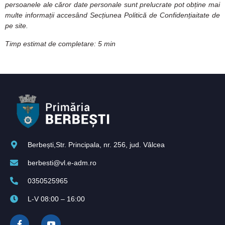
persoanele ale căror date personale sunt prelucrate pot obține mai
multe informații accesând Secțiunea Politică de Confidențiaitate de
pe site.
Timp estimat de completare: 5 min
Berbești,Str. Principala, nr. 256, jud. Vâlcea
berbesti@vl.e-adm.ro
0350525965
L-V 08:00 – 16:00