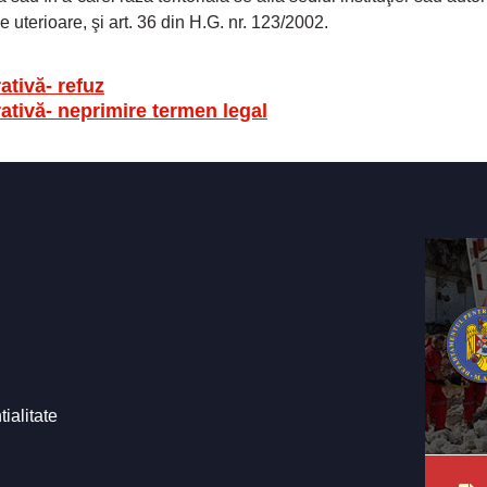
 uterioare, şi art. 36 din H.G. nr. 123/2002.
ativă- refuz
ativă- neprimire termen legal
tialitate