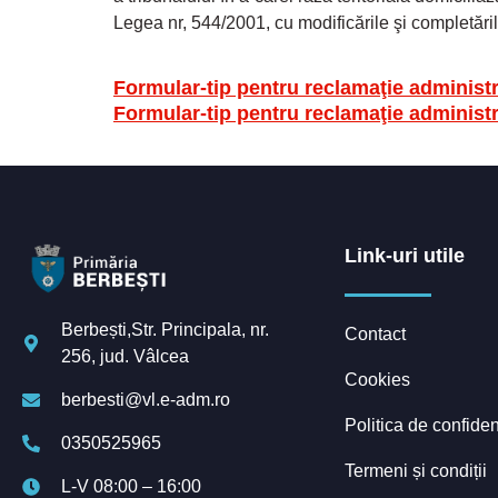
Legea nr, 544/2001, cu modificările şi completările
Formular-tip pentru reclamaţie administr
Formular-tip pentru reclamaţie administr
Link-uri utile
Berbești,Str. Principala, nr.
Contact
256, jud. Vâlcea
Cookies
berbesti@vl.e-adm.ro
Politica de confiden
0350525965
Termeni și condiții
L-V 08:00 – 16:00