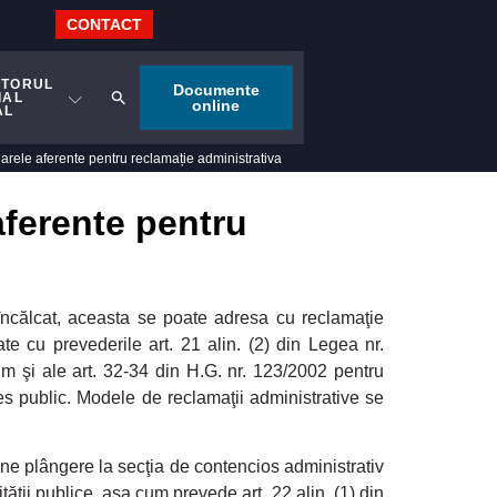
CONTACT
ITORUL
Documente
IAL
online
AL
larele aferente pentru reclamație administrativa
aferente pentru
 încălcat, aceasta se poate adresa cu reclamaţie
tate cu prevederile art. 21 alin. (2) din Legea nr.
cum şi ale art. 32-34 din H.G. nr. 123/2002 pentru
es public. Modele de reclamaţii administrative se
ne plângere la secţia de contencios administrativ
rităţii publice, aşa cum prevede art. 22 alin. (1) din