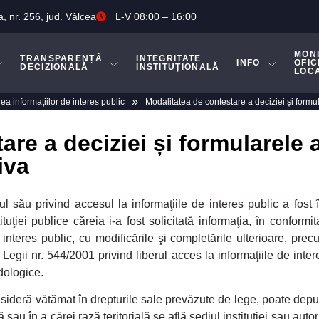
a, nr. 256, jud. Vâlcea
L-V 08:00 – 16:00
MON
TRANSPARENȚĂ
INTEGRITATE
INFO
OFIC
DECIZIONALĂ
INSTITUȚIONALĂ
LOC
»
rea informațiilor de interes public
Modalitatea de contestare a deciziei și formu
are a deciziei și formularele 
iva
l său privind accesul la informaţiile de interes public a fost
ituţiei publice căreia i-a fost solicitată informaţia, în conformi
 interes public, cu modificările şi completările ulterioare, pre
gii nr. 544/2001 privind liberul acces la informaţiile de inter
dologice.
nsideră vătămat în drepturile sale prevăzute de lege, poate depu
ă sau în a cărei rază teritorială se află sediul instituţiei sau auto