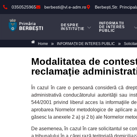
0350525965
berbesti@vl.e-adm.ro
Berbești,Str. Principal
INFORMAȚII
DESPRE
DE INTERES
INSTITUȚIE
PUBLIC
»
»
Home
INFORMAȚII DE INTERES PUBLIC
Solicita
Modalitatea de contest
reclamație administrat
În cazul în care o persoană consideră că dreptu
administrativă conducătorului autorităţii sau inst
544/2001 privind liberul acces la informaţiile de
aprobarea Normelor metodologice de aplicare a Le
găsesc la anexele 2 a) şi 2 b) ale Normelor meto
De asemenea, în cazul în care solicitantul se co
a tribunalului în a cărei rază teritorială domiciliaz