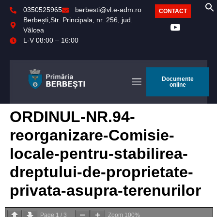
0350525965
berbesti@vl.e-adm.ro
CONTACT
Berbești,Str. Principala, nr. 256, jud.
Vâlcea
L-V 08:00 – 16:00
Documente
online
ORDINUL-NR.94-
reorganizare-Comisie-
locale-pentru-stabilirea-
dreptului-de-proprietate-
privata-asupra-terenurilor
Page
1
/
3
Zoom
100%