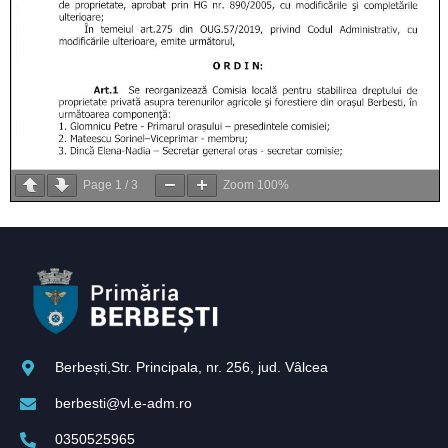
Page
1
/
3
Zoom
100%
Berbești,Str. Principala, nr. 256, jud. Vâlcea
berbesti@vl.e-adm.ro
0350525965