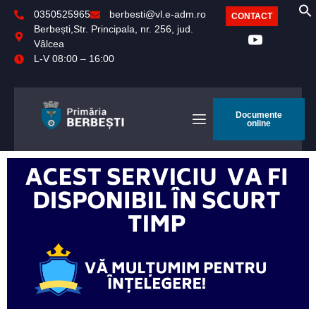
0350525965
berbesti@vl.e-adm.ro
CONTACT
Berbești,Str. Principala, nr. 256, jud.
Vâlcea
L-V 08:00 – 16:00
Documente
online