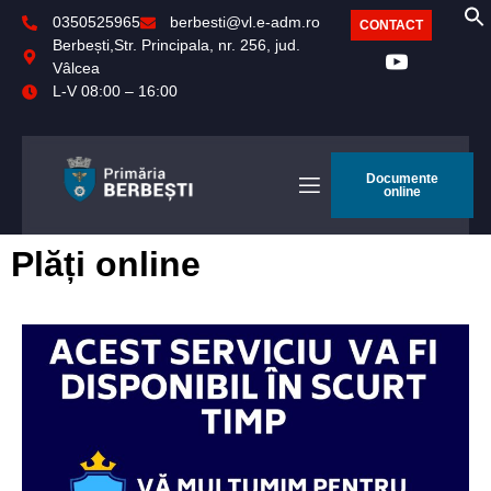
0350525965
berbesti@vl.e-adm.ro
CONTACT
Berbești,Str. Principala, nr. 256, jud.
Vâlcea
L-V 08:00 – 16:00
Documente
online
Plăți online