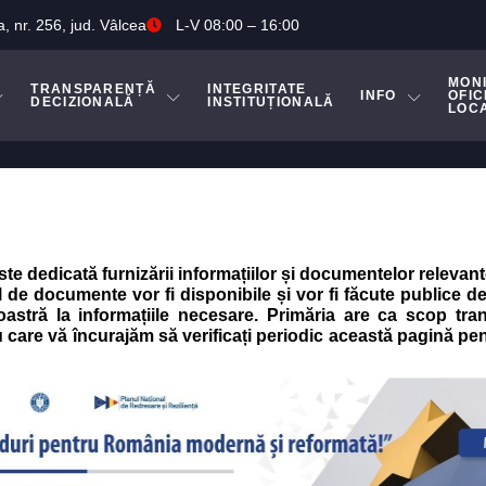
a, nr. 256, jud. Vâlcea
L-V 08:00 – 16:00
MON
TRANSPARENȚĂ
INTEGRITATE
INFO
OFIC
DECIZIONALĂ
INSTITUȚIONALĂ
LOC
este dedicată furnizării informațiilor și documentelor relevan
 de documente vor fi disponibile și vor fi făcute publice de 
stră la informațiile necesare. Primăria are ca scop trans
u care vă încurajăm să verificați periodic această pagină pe