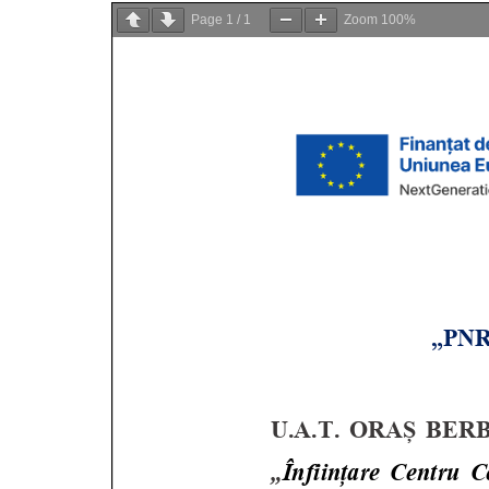
Page
1
/
1
Zoom
100%