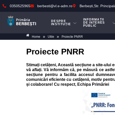
0350525965
berbesti@vl.e-adm.ro
Berbești,Str. Principal
INFORMAȚII
DESPRE
DE INTERES
INSTITUȚIE
PUBLIC
»
»
Home
Utile
Proiecte PNRR
Proiecte PNRR
Stimați cetățeni, Această secțiune a site-ului 
vă aflați. Vă informăm că, pe măsură ce astfel
secțiune pentru a facilita accesul dumneavoa
comunicări eficiente cu cetățenii, motiv pentr
și colaborare! Cu respect, Echipa Primăriei