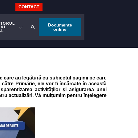
CONTACT
ITORUL
Documente
IAL
online
AL
te care au legătură cu subiectul paginii pe care
către Primărie, ele vor fi încărcate în această
parentizarea activităților și asigurarea unei
ntru actualizări. Vă mulțumim pentru înțelegere