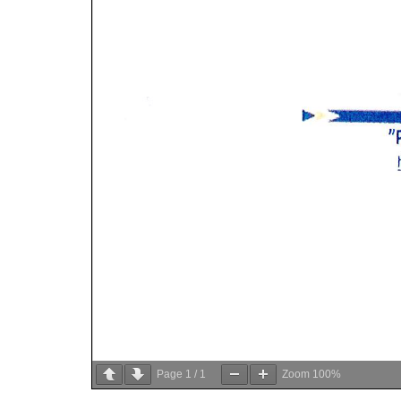
Page
1
/
1
Zoom
100%