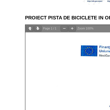
PROIECT PISTA DE BICICLETE IN 
Page
1
/
1
Zoom
100%