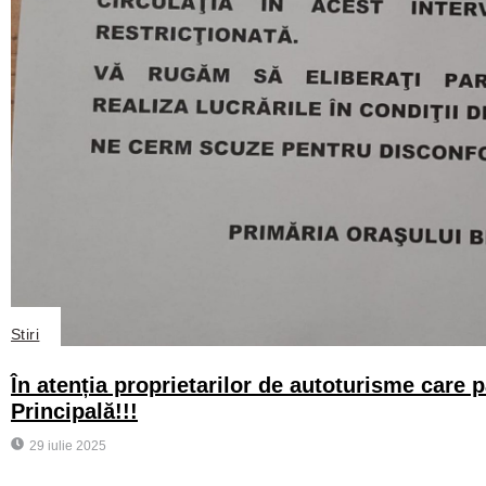
Stiri
În atenția proprietarilor de autoturisme care 
Principală!!!
29 iulie 2025