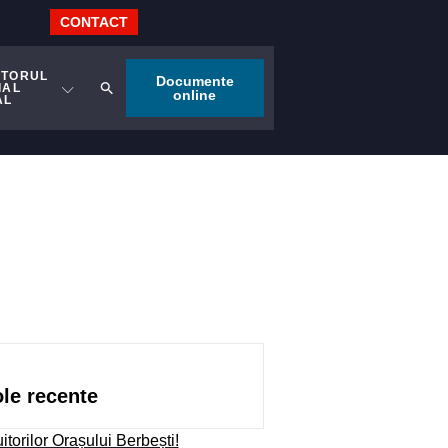
CONTACT
ITORUL
Documente
IAL
online
AL
ole recente
uitorilor Orașului Berbești!