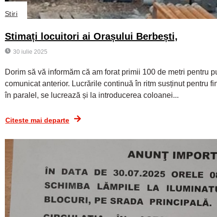
Stiri
Stimați locuitori ai Orașului Berbești,
30 iulie 2025
Dorim să vă informăm că am forat primii 100 de metri pentru 
comunicat anterior. Lucrările continuă în ritm susținut pentru 
în paralel, se lucrează și la introducerea coloanei...
Citeste mai departe