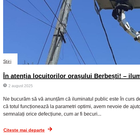
Stiri
În atenția locuitorilor orașului Berbești! – ilu
2 august 2025
Ne bucurăm să vă anunțăm că iluminatul public este în curs d
că totul funcționează la parametri optimi, avem nevoie de aj
semnalați orice defecțiune, cum ar fi becuri...
Citeste mai departe