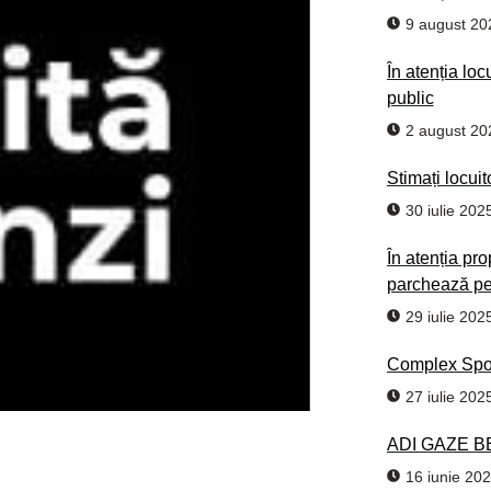
9 august 20
În atenția loc
public
2 august 20
Stimați locuit
30 iulie 202
În atenția pro
parchează pe 
29 iulie 202
Complex Spor
27 iulie 202
ADI GAZE B
16 iunie 20