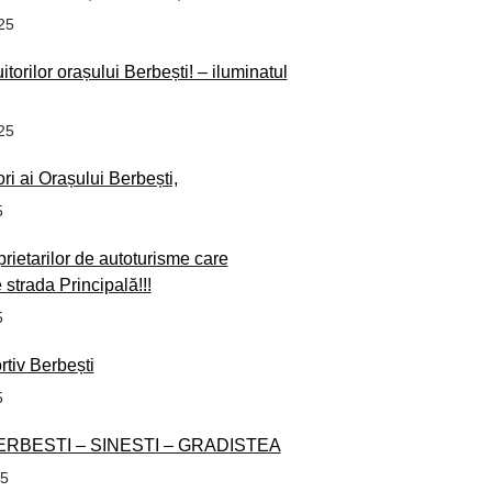
25
uitorilor orașului Berbești! – iluminatul
25
ori ai Orașului Berbești,
5
prietarilor de autoturisme care
strada Principală!!!
5
tiv Berbești
5
ERBESTI – SINESTI – GRADISTEA
25