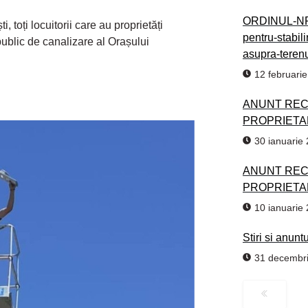
ORDINUL-NR.
 toți locuitorii care au proprietăți
pentru-stabili
public de canalizare al Orașului
asupra-terenu
12 februari
ANUNT RE
PROPRIETA
30 ianuarie
ANUNT RE
PROPRIETA
10 ianuarie
Stiri si anunt
31 decembr