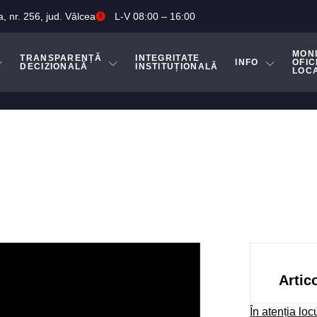
a, nr. 256, jud. Vâlcea
L-V 08:00 – 16:00
MON
TRANSPARENȚĂ
INTEGRITATE
INFO
OFIC
DECIZIONALĂ
INSTITUȚIONALĂ
LOC
Artic
În atenția loc