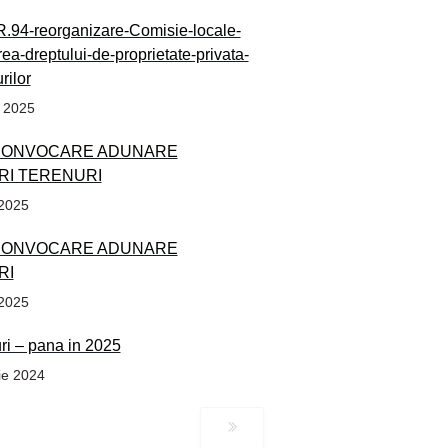
94-reorganizare-Comisie-locale-
rea-dreptului-de-proprietate-privata-
rilor
e 2025
CONVOCARE ADUNARE
RI TERENURI
 2025
CONVOCARE ADUNARE
RI
 2025
uri – pana in 2025
ie 2024