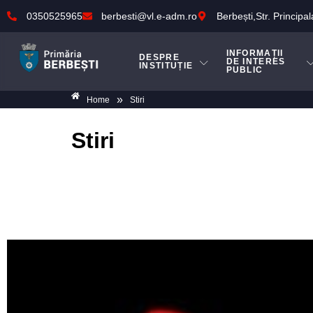
0350525965
berbesti@vl.e-adm.ro
Berbești,Str. Principal
INFORMAȚII
DESPRE
DE INTERES
INSTITUȚIE
PUBLIC
»
Home
Stiri
Stiri